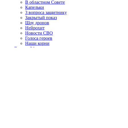
В областном Совете
Капельки
3 вопроса защитнику
Закрытый показ
Шоу дронов
Нейрохит
Новости СВО
Голоса героев
Наши корни
Липецк 24
Липецк FM
Искать
БЕСПИЛОТНЫЕ ВОЙСКА
ГЕРОИ НАШЕГО ВРЕМЕНИ
РЕГИОН СЧАСТЛИВЫХ СЕМЕЙ
КЛУБ ГОРОДСКОГО ЖИТЕЛЯ
3 апреля 2013, 14:34
Новости
Происшествия
Ельчанина обвиняют в убийстве знакомого